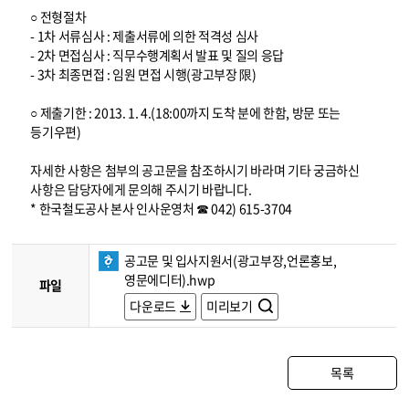
○ 전형절차
- 1차 서류심사 : 제출서류에 의한 적격성 심사
- 2차 면접심사 : 직무수행계획서 발표 및 질의 응답
- 3차 최종면접 : 임원 면접 시행(광고부장 限)
○ 제출기한 : 2013. 1. 4.(18:00까지 도착 분에 한함, 방문 또는
등기우편)
자세한 사항은 첨부의 공고문을 참조하시기 바라며 기타 궁금하신
사항은 담당자에게 문의해 주시기 바랍니다.
* 한국철도공사 본사 인사운영처 ☎ 042) 615-3704
공고문 및 입사지원서(광고부장,언론홍보,
영문에디터).hwp
파일
다운로드
미리보기
목록