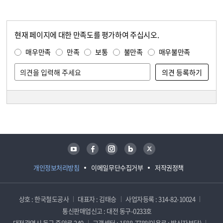
현재 페이지에 대한 만족도를 평가하여 주십시오.
콘텐츠 만족도 조사
만족도 조사
매우만족
만족
보통
불만족
매우불만족
담당자 정보
담당자 정보
유튜브
페이스북
인스타그램
블로그
트위터
개인정보처리방침
이메일무단수집거부
저작권정책
상호 : 한국철도공사
대표자 : 김태승
사업자등록 : 314-82-10024
통신판매업신고 : 대전 동구-0233호
대전광역시 동구 중앙로 240
고객센터 : 1588-7788(이용료 : 발신자부담)