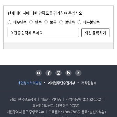
현재 페이지에 대한 만족도를 평가하여 주십시오.
콘텐츠 만족도 조사
만족도 조사
매우만족
만족
보통
불만족
매우불만족
담당자 정보
담당자 정보
유튜브
페이스북
인스타그램
블로그
트위터
개인정보처리방침
이메일무단수집거부
저작권정책
상호 : 한국철도공사
대표자 : 김태승
사업자등록 : 314-82-10024
통신판매업신고 : 대전 동구-0233호
대전광역시 동구 중앙로 240
고객센터 : 1588-7788(이용료 : 발신자부담)