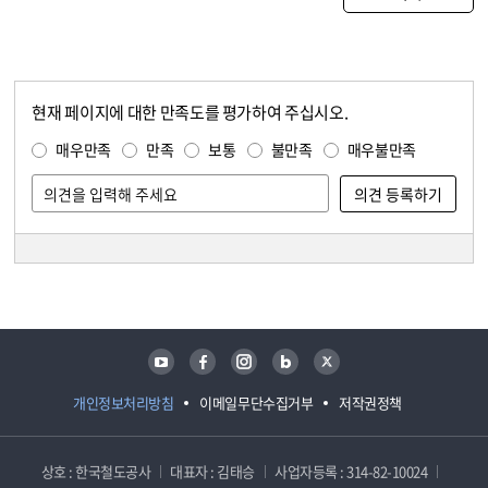
현재 페이지에 대한 만족도를 평가하여 주십시오.
콘텐츠 만족도 조사
만족도 조사
매우만족
만족
보통
불만족
매우불만족
담당자 정보
담당자 정보
유튜브
페이스북
인스타그램
블로그
트위터
개인정보처리방침
이메일무단수집거부
저작권정책
상호 : 한국철도공사
대표자 : 김태승
사업자등록 : 314-82-10024