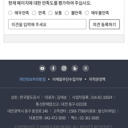
현재 페이지에 대한 만족도를 평가하여 주십시오.
콘텐츠 만족도 조사
만족도 조사
매우만족
만족
보통
불만족
매우불만족
담당자 정보
담당자 정보
유튜브
페이스북
인스타그램
블로그
트위터
개인정보처리방침
이메일무단수집거부
저작권정책
상호 : 한국철도공사
대표자 : 김태승
사업자등록 : 314-82-10024
통신판매업신고 : 대전 동구-0233호
대전광역시 동구 중앙로 240
고객센터 : 1588-7788(이용료 : 발신자부담)
대표전화 : 042-472-5000
팩스 : 02-361-8385
COPYRIGHT ⓒ KOREA RAILROAD. ALL RIGHTS RESERVED.