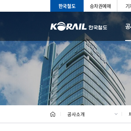
한국철도
승차권예매
기
공
CEO
일반현
공사소개