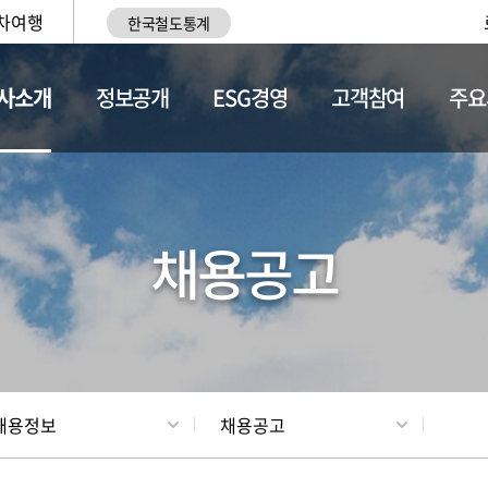
차여행
한국철도통계
사소개
정보공개
ESG경영
고객참여
주요
황
조직현황
채용정보
채용공고
채용정보
채용공고