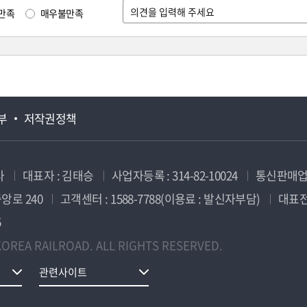
만족
매우불만족
부
저작권정책
사
대표자 : 김태승
사업자등록 : 314-82-10024
통신판매업신
앙로 240
고객센터 : 1588-7788(이용료 : 발신자부담)
대표전화
5
OREA RAILROAD. ALL RIGHTS RESERVED.
관련사이트