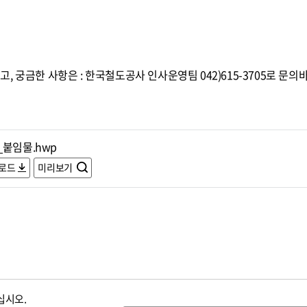
 궁금한 사항은 : 한국철도공사 인사운영팀 042)615-3705로 문의
_붙임물.hwp
로드
미리보기
십시오.