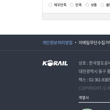
매우만족
만족
보통
불
개인정보처리방침
이메일무단수집거
상호 : 한국철도공
대전광역시 동구 중
팩스 : 02-361-838
COPYRIGHT ⓒ K
계열사