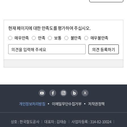
현재 페이지에 대한 만족도를 평가하여 주십시오.
콘텐츠 만족도 조사
만족도 조사
매우만족
만족
보통
불만족
매우불만족
담당자 정보
담당자 정보
유튜브
페이스북
인스타그램
블로그
트위터
개인정보처리방침
이메일무단수집거부
저작권정책
상호 : 한국철도공사
대표자 : 김태승
사업자등록 : 314-82-10024