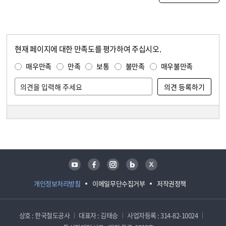
현재 페이지에 대한 만족도를 평가하여 주십시오.
콘텐츠 만족도 조사
만족도 조사
매우만족
만족
보통
불만족
매우불만족
담당자 정보
담당자 정보
유튜브
페이스북
인스타그램
블로그
트위터
개인정보처리방침
이메일무단수집거부
저작권정책
상호 : 한국철도공사
대표자 : 김태승
사업자등록 : 314-82-10024