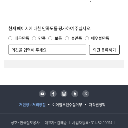
현재 페이지에 대한 만족도를 평가하여 주십시오.
콘텐츠 만족도 조사
만족도 조사
매우만족
만족
보통
불만족
매우불만족
담당자 정보
담당자 정보
유튜브
페이스북
인스타그램
블로그
트위터
개인정보처리방침
이메일무단수집거부
저작권정책
상호 : 한국철도공사
대표자 : 김태승
사업자등록 : 314-82-10024