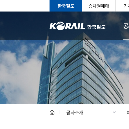
한국철도
승차권예매
기
공
CEO
일반현
공사소개