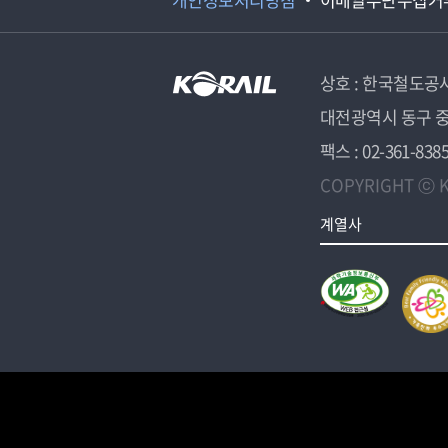
상호 : 한국철도공
대전광역시 동구 중
팩스 : 02-361-838
COPYRIGHT ⓒ K
계열사