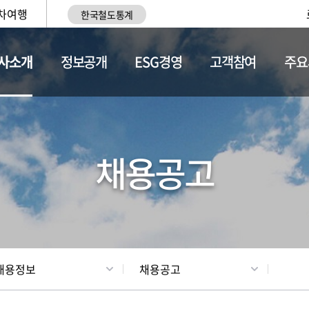
차여행
한국철도통계
사소개
정보공개
ESG경영
고객참여
주요
황
조직현황
채용정보
채용공고
채용정보
채용공고