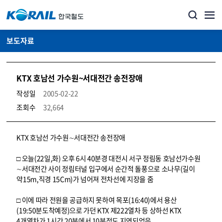
보도자료
KTX 호남선 가수원~서대전간 송전장애
작성일
2005-02-22
조회수
32,664
뉴스·홍보_보도자료 상세보기 – 내용, 파일, 담당자 연락처로 구성
KTX 호남선 가수원∼서대전간 송전장애
□ 오늘(22일,화) 오후 6시 40분경 대전시 서구 정림동 호남선가수원
∼서대전간 사이 정림터널 입구에서 순간적 돌풍으로 소나무(길이
약15m,직경 15Cm)가 넘어져 전차선에 지장을 줌
□ 이에 따라 전원을 공급하지 못하여 목포(16:40)에서 용산
(19:50분도착예정)으로 가던 KTX 제222열차 등 상하선 KTX
4개열차가 1시간 20분에서 10분정도 지연되었음