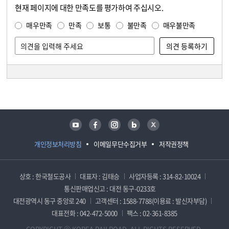
현재 페이지에 대한 만족도를 평가하여 주십시오.
콘텐츠 만족도 조사
만족도 조사
매우만족
만족
보통
불만족
매우불만족
담당자 정보
담당자 정보
유튜브
페이스북
인스타그램
블로그
트위터
개인정보처리방침
이메일무단수집거부
저작권정책
상호 : 한국철도공사
대표자 : 김태승
사업자등록 : 314-82-10024
통신판매업신고 : 대전 동구-0233호
대전광역시 동구 중앙로 240
고객센터 : 1588-7788(이용료 : 발신자부담)
대표전화 : 042-472-5000
팩스 : 02-361-8385
COPYRIGHT ⓒ KOREA RAILROAD. ALL RIGHTS RESERVED.