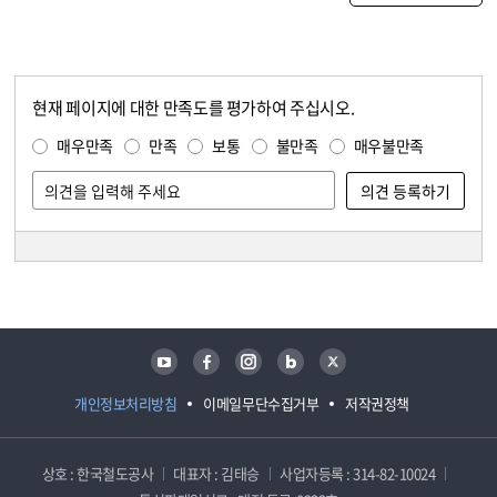
현재 페이지에 대한 만족도를 평가하여 주십시오.
콘텐츠 만족도 조사
만족도 조사
매우만족
만족
보통
불만족
매우불만족
담당자 정보
담당자 정보
유튜브
페이스북
인스타그램
블로그
트위터
개인정보처리방침
이메일무단수집거부
저작권정책
상호 : 한국철도공사
대표자 : 김태승
사업자등록 : 314-82-10024