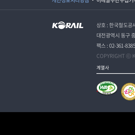
상호 : 한국철도공
대전광역시 동구 중
팩스 : 02-361-838
COPYRIGHT ⓒ K
계열사