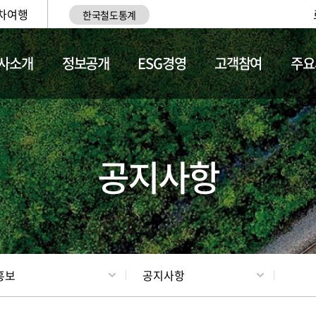
차여행
한국철도통계
사소개
정보공개
ESG경영
고객참여
주요
업
갤러리
기차소개
공지사항
홍보
공지사항