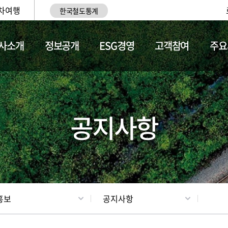
차여행
한국철도통계
사소개
정보공개
ESG경영
고객참여
주요
업
갤러리
기차소개
공지사항
홍보
공지사항