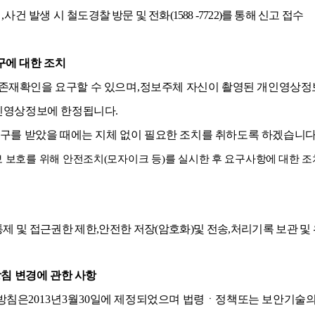
죄
,
사건 발생 시 철
도경찰 방문 및 전화
(1588 -7722)
를 통해 신고 접수
구에 대한 조치
존재확인을 요구할 수 있으며
,
정보주체 자신이 촬영된 개인영상정보
개인영상정보에 한정됩니다
.
요구를 받았을 때에는 지체 없이 필요한 조치를 취하도록 하겠습니
 보호를 위해 안전조치
(
모자이크 등
)
를 실시한 후 요구
사항에 대한 
제 및 접근권한 제한
,
안전한 저장
(
암호화
)
및 전송
,
처리기록 보관 및
방침 변경에 관한 사항
방침은
2013
년
3
월
30
일에 제정되었으며 법령ㆍ정책
또는 보안기술의