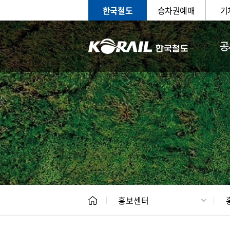
한국철도
승차권예매
기
공
홍보
문화사
홍보센터