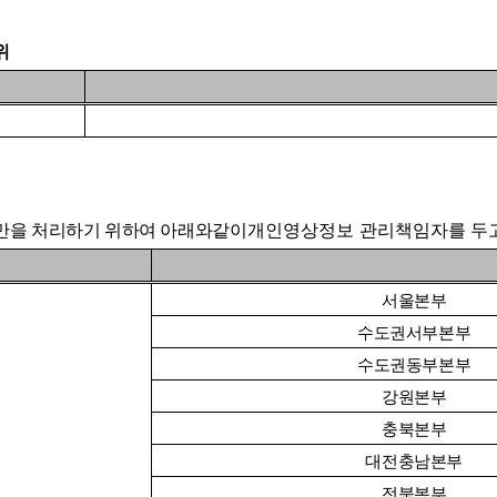
위
만을 처리하기 위하여 아래와
같이
개인영상정보 관리책임자
를 두
서울본부
수도권서부본부
수도권동부본부
강원본부
충북본부
대전충남본부
전북본부