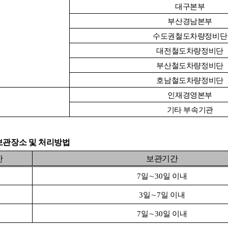
대구본부
부산경남본부
수도권철도차량정비단
대전철도차량정비단
부산철도차량정비단
호남철도차량정비단
인재경영본부
기타 부속기관
보관장소 및 처리방법
간
보관기간
7
일
∼
30
일 이내
3
일
∼
7
일 이내
7
일
∼
30
일 이내