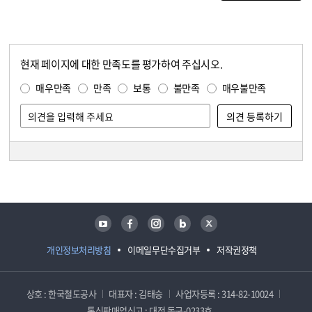
현재 페이지에 대한 만족도를 평가하여 주십시오.
콘텐츠 만족도 조사
만족도 조사
매우만족
만족
보통
불만족
매우불만족
담당자 정보
담당자 정보
유튜브
페이스북
인스타그램
블로그
트위터
개인정보처리방침
이메일무단수집거부
저작권정책
상호 : 한국철도공사
대표자 : 김태승
사업자등록 : 314-82-10024
통신판매업신고 : 대전 동구-0233호