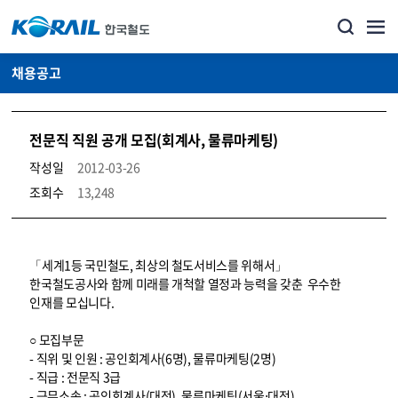
채용공고
전문직 직원 공개 모집(회계사, 물류마케팅)
작성일
2012-03-26
조회수
13,248
코레일소개_경영공시_채용공고 상세보기 – 내용, 파일, 담당자 연락처로 구성
「세계1등 국민철도, 최상의 철도서비스를 위해서」
한국철도공사와 함께 미래를 개척할 열정과 능력을 갖춘 우수한
인재를 모십니다.
○ 모집부문
- 직위 및 인원 : 공인회계사(6명), 물류마케팅(2명)
- 직급 : 전문직 3급
- 근무소속 : 공인회계사(대전), 물류마케팅(서울⋅대전)