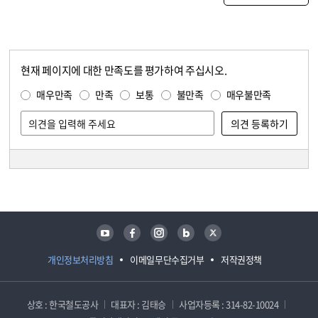
현재 페이지에 대한 만족도를 평가하여 주십시오.
콘텐츠 만족도 조사
만족도 조사
매우만족
만족
보통
불만족
매우불만족
담당자 정보
담당자 정보
유튜브
페이스북
인스타그램
블로그
트위터
개인정보처리방침
이메일무단수집거부
저작권정책
상호 : 한국철도공사
대표자 : 김태승
사업자등록 : 314-82-10024