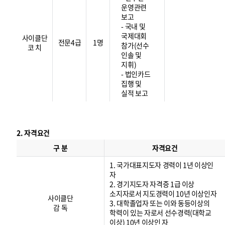
운영관련
보고
- 국내 및
국제대회
사이클단
전문4급
1명
참가(선수
코 치
인솔 및
지휘)
- 법인카드
집행 및
실적 보고
2. 자격요건
자
격
구 분
자격요건
요
건
1. 국가대표지도자 경력이 1년 이상인
자
2. 경기지도자 자격증 1급 이상
소지자로서 지도경력이 10년 이상인자
사이클단
3. 대학졸업자 또는 이와 동등이상의
감 독
학력이 있는 자로서 선수경력(대학교
이상) 10년 이상인 자