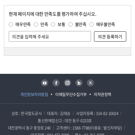
현재 페이지에 대한 만족도를 평가하여 주십시오.
콘텐츠 만족도 조사
만족도 조사
매우만족
만족
보통
불만족
매우불만족
담당자 정보
담당자 정보
유튜브
페이스북
인스타그램
블로그
트위터
개인정보처리방침
이메일무단수집거부
저작권정책
상호 : 한국철도공사
대표자 : 김태승
사업자등록 : 314-82-10024
통신판매업신고 : 대전 동구-0233호
대전광역시 동구 중앙로 240
고객센터 : 1588-7788(이용료 : 발신자부담)
대표전화 : 042-472-5000
팩스 : 02-361-8385