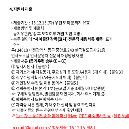
4.지원서 제출
○ 제출기간 : ’15.12.15.(화) 우편 도착 분까지 유효
○ 제출방법 및 제출처
- 등기우편(발송 후 도착여부 개별 확인 요망)
- 봉투 겉면에
“사이클단 감독(코치) 전문직 채용서류 재중”
표기
- 주소
우) 34618 대전광역시 동구 중앙로 240 한국철도공사 21층
인사노무실 인사운영처 전문직 채용담당자 앞
○ 제출서류
(등기우편 송부 ①～⑦)
① 입사지원서【붙임2】
② 자기소개서(지원동기, 주요성과 등 포함 A4용지 5매 이내)【붙임3】
③ 직무수행계획서 (A4용지 5매 이내)【붙임4】
④ 개인정보 수집 및 이용 동의서【붙임5】
⑤ 경력증명서 원본 각 1부 (공고일 기준 3개월 이내 발행분)
☞ 구체적 담당업무, 발급담당자 연락처, 회사 주소 기재 必
⑥ 학력증명서 또는 학위증 사본
⑦ 자격증 사본 일체, 기타 주요 실적 및 경력 확인자료
☞ 제출서류의 원본 진위여부 추후 확인 예정
※
①
~
③
는 등기발송과 함께 파일
(Hwp, PDF
및 증명사진 등
)
을
E-Mail
:
recruit@korail.com
로 별도제출
(’15.12.15.
까지)