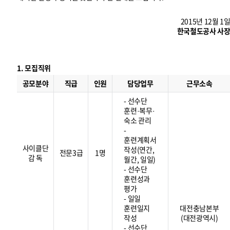
2015년 12월 1
한국철도공사 사
1. 모집직위
모
집
공모분야
직급
인원
담당업무
근무소속
직
위
- 선수단
훈련·복무·
숙소 관리
-
훈련계획서
사이클단
작성(연간,
전문3급
1명
감 독
월간, 일일)
- 선수단
훈련성과
평가
- 일일
훈련일지
대전충남본부
작성
(대전광역시)
- 선수단