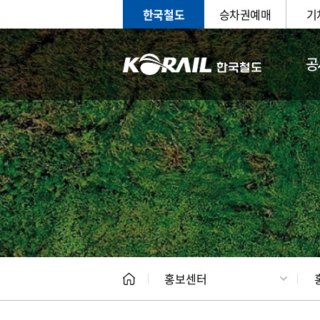
한국철도
승차권예매
기
공
홍보
문화사
홍보센터