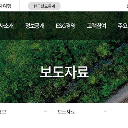
차여행
한국철도통계
사소개
정보공개
ESG경영
고객참여
주요
업
갤러리
기차소개
보도자료
홍보
보도자료