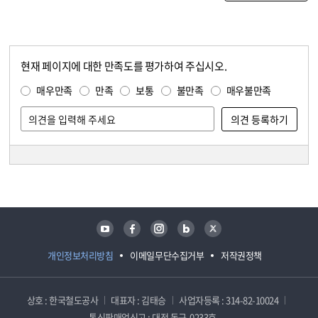
현재 페이지에 대한 만족도를 평가하여 주십시오.
콘텐츠 만족도 조사
만족도 조사
매우만족
만족
보통
불만족
매우불만족
담당자 정보
담당자 정보
유튜브
페이스북
인스타그램
블로그
트위터
개인정보처리방침
이메일무단수집거부
저작권정책
상호 : 한국철도공사
대표자 : 김태승
사업자등록 : 314-82-10024
통신판매업신고 : 대전 동구-0233호