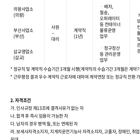
ㆍ배차,
의왕사업소
철송,
(의왕)
오퍼레이터
등 컨테이너
사원
부산사업소
계약직
물류운영
∼
(부산)
(1년)
업무
대리
ㆍ청구정산
삽교영업소
등 관리운영
(삽교)
업무
* 정규직 및 계약직 수습기간 3개월 시행(계약직의 수습기간 3개월은 계약
* 근무평정 결과 우수 계약직 근로자에 대하여 계약연장 또는 정규직 전환 
2. 자격조건
가. 인사규정 제13조에 결격사유가 없는 자
나. 합격 후 즉시 임용이 가능한 자
다. 남자의 경우 병역 필, 또는 면제된 자
라. 보세사자격소지자, 지게차운전기능사 자격소지자, 고졸자, 장애인, 
우대