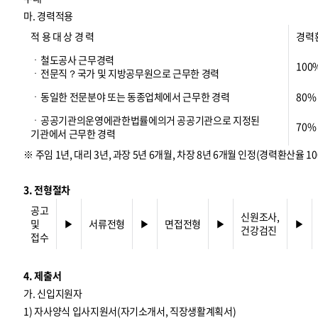
마. 경력적용
적 용 대 상 경 력
경력
ㆍ철도공사 근무경력
100
ㆍ전문직？국가 및 지방공무원으로 근무한 경력
ㆍ동일한 전문분야 또는 동종업체에서 근무한 경력
80%
ㆍ공공기관의운영에관한법률에의거 공공기관으로 지정된
70%
기관에서 근무한 경력
※ 주임 1년, 대리 3년, 과장 5년 6개월, 차장 8년 6개월 인정(경력환산율 10
3. 전형절차
공고
신원조사,
및
▶
서류전형
▶
면접전형
▶
▶
건강검진
접수
4. 제출서
가. 신입지원자
1) 자사양식 입사지원서(자기소개서, 직장생활계획서)