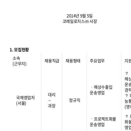
2014년 9월 5일
코레일로지스㈜ 사장
1. 모집현황
소속
채용직급
채용형태
주요업무
지
(근무지)
？
해
운
ㆍ해상수출입
경
운송영업
대리
？
국제영업처
∼
정규직
능
(서울)
과장
(영
？
ㆍ프로젝트화물
화
운송영업
영