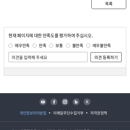
목록
현재 페이지에 대한 만족도를 평가하여 주십시오.
콘텐츠 만족도 조사
만족도 조사
매우만족
만족
보통
불만족
매우불만족
담당자 정보
담당자 정보
유튜브
페이스북
인스타그램
블로그
트위터
개인정보처리방침
이메일무단수집거부
저작권정책