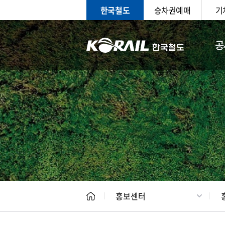
한국철도
승차권예매
기
공
홍보
문화사
홍보센터