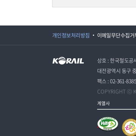
개인정보처리방침
이메일무단수집거
상호 : 한국철도공
대전광역시 동구 중
팩스 : 02-361-838
COPYRIGHT ⓒ K
계열사