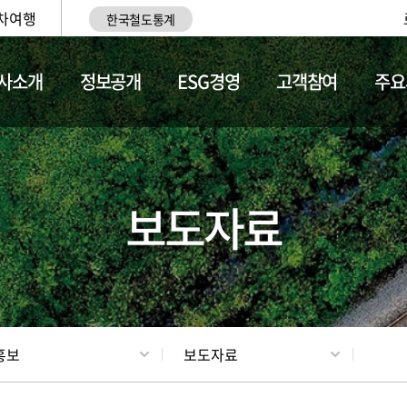
차여행
한국철도통계
사소개
정보공개
ESG경영
고객참여
주요
업
갤러리
기차소개
보도자료
홍보
보도자료