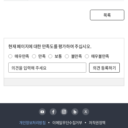
목록
현재 페이지에 대한 만족도를 평가하여 주십시오.
콘텐츠 만족도 조사
만족도 조사
매우만족
만족
보통
불만족
매우불만족
담당자 정보
담당자 정보
유튜브
페이스북
인스타그램
블로그
트위터
개인정보처리방침
이메일무단수집거부
저작권정책