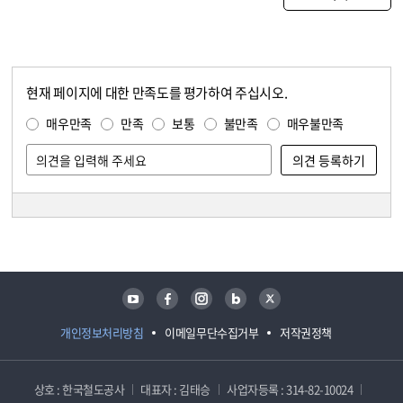
현재 페이지에 대한 만족도를 평가하여 주십시오.
콘텐츠 만족도 조사
만족도 조사
매우만족
만족
보통
불만족
매우불만족
담당자 정보
담당자 정보
유튜브
페이스북
인스타그램
블로그
트위터
개인정보처리방침
이메일무단수집거부
저작권정책
상호 : 한국철도공사
대표자 : 김태승
사업자등록 : 314-82-10024