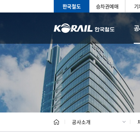
한국철도
승차권예매
기
공
CEO
일반현
공사소개