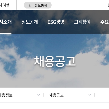
차여행
한국철도통계
사소개
정보공개
ESG경영
고객참여
주요
황
조직현황
채용정보
채용공고
채용정보
채용공고