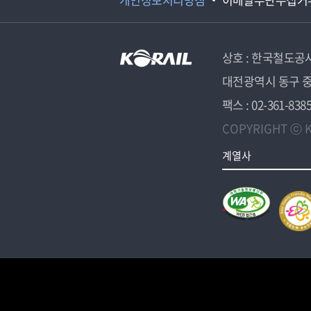
상호 : 한국철도공
대전광역시 동구 중
팩스 : 02-361-838
COPYRIGHT ⓒ K
계열사