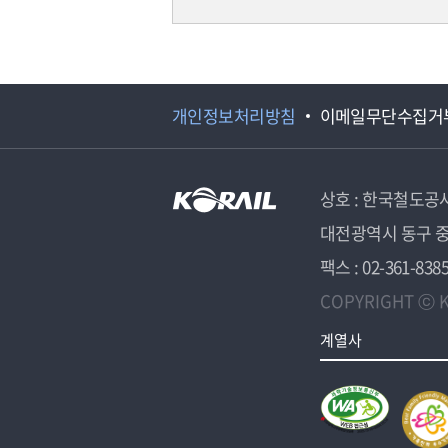
개인정보처리방침
이메일무단수집거
상호 : 한국철도공
대전광역시 동구 중
팩스 : 02-361-838
COPYRIGHT ⓒ K
계열사