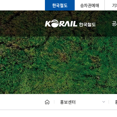
한국철도
승차권예매
기
공
홍보
문화사
홍보센터