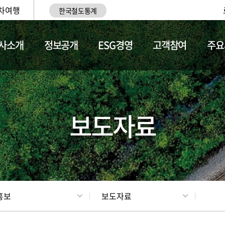
차여행
한국철도통계
사소개
정보공개
ESG경영
고객참여
주요
업
갤러리
기차소개
보도자료
홍보
보도자료