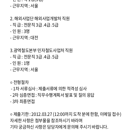
- 근무지역 : 서울
2. 해외사업단 해외사업개발처 직원
- 직 급 : 전문직 3급․4급․5급
- 인 원 : 3명
- 근무지역 : 대전
3.광역철도본부 민자철도사업처 직원
- 직 급 : 전문직 3급․4급․5급
- 인 원 : 1명
- 근무지역 : 서울
○ 전형절차
- 1차 서류심사 : 제출서류에 의한 적격성 심사
- 2차 심층면접 : 직무수행계획서 발표 및 질의 응답
- 3차 최종면접
○ 제출기한 : 2012.03.27 (12:00까지 도착 분에 한함, 이메일 접수)
자세한 사항은 첨부물을 참조하시기 바라며
기타 궁금하신 사항은 담당자에게 문의해 주시기 바랍니다.