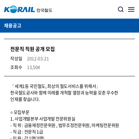
채용공고
전문직 직원 공개 모집
작성일
2012-03-21
조회수
13,504
코레일소개_경영공시_채용공고 상세보기 – 내용, 파일, 담당자 연락처로 구성
「세계1등 국민철도, 최상의 철도서비스를 위해서」
한국철도공사와 함께 미래를 개척할 열정과 능력을 갖춘 우수한
인재를 찾습니다.
○ 모집부문
1. 사업개발본부 사업개발 전문위원실
- 직 위 : 금융재정전문위원 , 법무조정전문위원, 마케팅전문위원
- 직 급 : 전문직 1급
- 인 원 : 각 1명(3명)