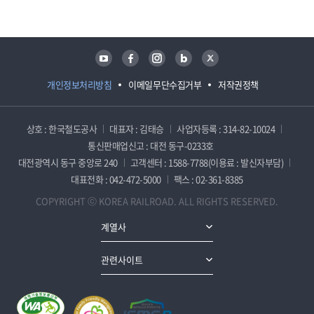
유튜브
페이스북
인스타그램
블로그
트위터
개인정보처리방침
이메일무단수집거부
저작권정책
상호 : 한국철도공사
대표자 : 김태승
사업자등록 : 314-82-10024
통신판매업신고 : 대전 동구-0233호
대전광역시 동구 중앙로 240
고객센터 : 1588-7788(이용료 : 발신자부담)
대표전화 : 042-472-5000
팩스 : 02-361-8385
COPYRIGHT ⓒ KOREA RAILROAD. ALL RIGHTS RESERVED.
계열사
관련사이트