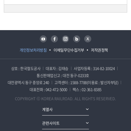
담당자 정보
담당자 정보
유튜브
페이스북
인스타그램
블로그
트위터
개인정보처리방침
이메일무단수집거부
저작권정책
상호 : 한국철도공사
대표자 : 김태승
사업자등록 : 314-82-10024
통신판매업신고 : 대전 동구-0233호
대전광역시 동구 중앙로 240
고객센터 : 1588-7788(이용료 : 발신자부담)
대표전화 : 042-472-5000
팩스 : 02-361-8385
COPYRIGHT ⓒ KOREA RAILROAD. ALL RIGHTS RESERVED.
계열사
관련사이트