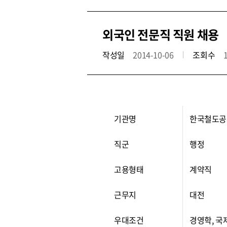
외국인 전문직 직원 채용
작성일
2014-10-06
조회수
기관명
한국철도공
직군
행정
고용형태
계약직
근무지
대전
우대조건
경영학, 국