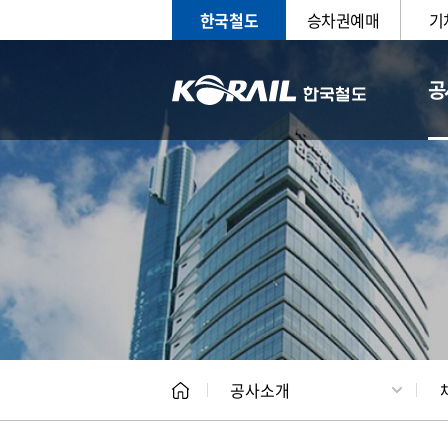
한국철도
승차권예매
기
공
CEO
일반현
공사소개