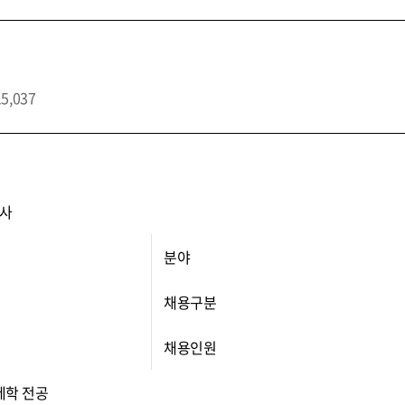
15,037
사
분야
채용구분
채용인원
제학 전공