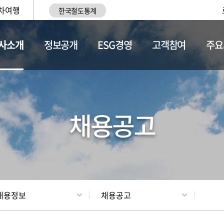
차여행
한국철도통계
사소개
정보공개
ESG경영
고객참여
주요
황
조직현황
채용정보
채용공고
채용정보
채용공고