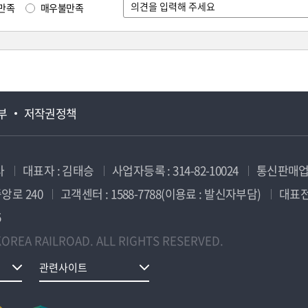
만족
매우불만족
부
저작권정책
사
대표자 : 김태승
사업자등록 : 314-82-10024
통신판매업신
앙로 240
고객센터 : 1588-7788(이용료 : 발신자부담)
대표전화
5
OREA RAILROAD. ALL RIGHTS RESERVED.
관련사이트