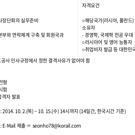
자격요건
 사장단회의 실무준비
○해당국가(러시아, 폴란드)
소유자
 본부와 연락체계 구축 및 회원국과
- 경영학, 국제학 전공 우대
○러시아어 및 영어 능통자
○취업비자 발급 등 대한민
도공사 인사규정에서 정한 결격사유가 없어야 함
차
류전형
접시험
종합격자 발표
 2014. 10. 2.(목) ~ 10. 15.(수) 14시까지 (14일간, 한국시간 기준)
 E-Mail 제출 ☞ seonho78@korail.com