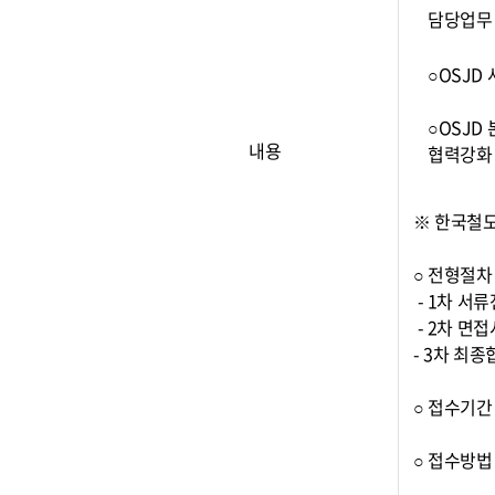
담당업무
○OSJD
○OSJD
내용
협력강화
※ 한국철
○ 전형절
- 1차 서
- 2차 면
- 3차 최
○ 접수기간 :
○ 접수방법 :