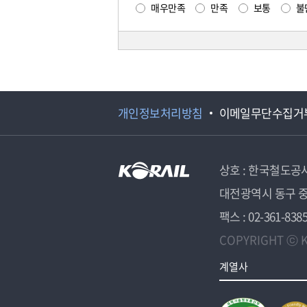
매우만족
만족
보통
불
개인정보처리방침
이메일무단수집거
상호 : 한국철도공
대전광역시 동구 중
팩스 : 02-361-838
COPYRIGHT ⓒ K
계열사