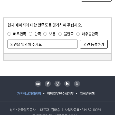
현재 페이지에 대한 만족도를 평가하여 주십시오.
콘텐츠 만족도 조사
만족도 조사
매우만족
만족
보통
불만족
매우불만족
담당자 정보
담당자 정보
유튜브
페이스북
인스타그램
블로그
트위터
개인정보처리방침
이메일무단수집거부
저작권정책
상호 : 한국철도공사
대표자 : 김태승
사업자등록 : 314-82-10024