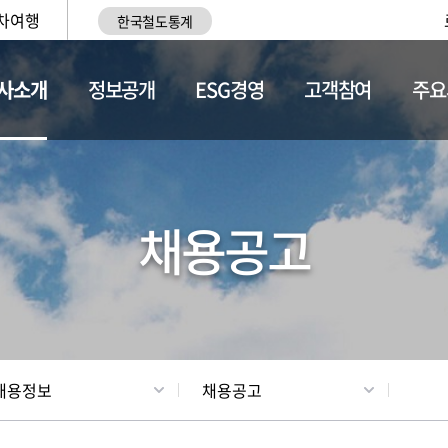
차여행
한국철도통계
사소개
정보공개
ESG경영
고객참여
주요
황
조직현황
채용정보
채용공고
채용정보
채용공고