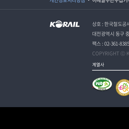
상호 : 한국철도공
대전광역시 동구 중
팩스 : 02-361-838
COPYRIGHT ⓒ K
계열사