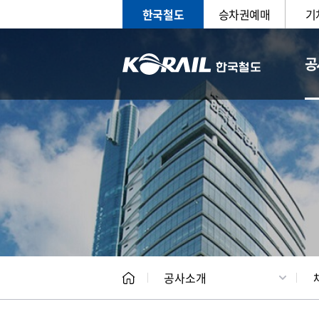
한국철도
승차권예매
기
공
CEO
일반현
공사소개