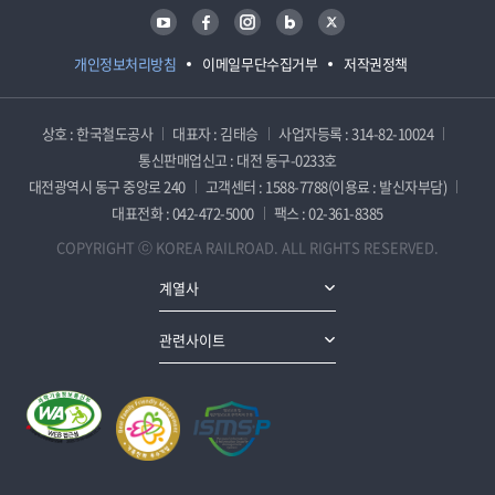
유튜브
페이스북
인스타그램
블로그
트위터
개인정보처리방침
이메일무단수집거부
저작권정책
상호 : 한국철도공사
대표자 : 김태승
사업자등록 : 314-82-10024
통신판매업신고 : 대전 동구-0233호
대전광역시 동구 중앙로 240
고객센터 : 1588-7788(이용료 : 발신자부담)
대표전화 : 042-472-5000
팩스 : 02-361-8385
COPYRIGHT ⓒ KOREA RAILROAD. ALL RIGHTS RESERVED.
계열사
관련사이트