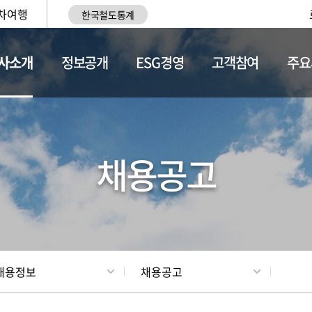
차여행
한국철도통계
사소개
정보공개
ESG경영
고객참여
주요
황
조직현황
채용정보
채용공고
채용정보
채용공고