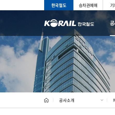
한국철도
승차권예매
기
공
CEO
일반현
공사소개