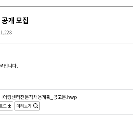
 공개 모집
21,228
문입니다.
니어링센터전문직채용계획_공고문.hwp
로드
미리보기