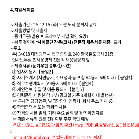
4.지원서 제출
○ 제출기간 : ’15.12.15.(화) 우편 도착 분까지 유효
○ 제출방법 및 제출처
- 등기우편(발송 후 도착여부 개별 확인 요망)
- 봉투 겉면에
“사이클단 감독(코치) 전문직 채용서류 재중”
표기
- 주소
우) 34618 대전광역시 동구 중앙로 240 한국철도공사 21층
인사노무실 인사운영처 전문직 채용담당자 앞
○ 제출서류
(등기우편 송부 ①～⑦)
① 입사지원서【붙임2】
② 자기소개서(지원동기, 주요성과 등 포함 A4용지 5매 이내)【붙임3】
③ 직무수행계획서 (A4용지 5매 이내)【붙임4】
④ 개인정보 수집 및 이용 동의서【붙임5】
⑤ 경력증명서 원본 각 1부 (공고일 기준 3개월 이내 발행분)
☞ 구체적 담당업무, 발급담당자 연락처, 회사 주소 기재 必
⑥ 학력증명서 또는 학위증 사본
⑦ 자격증 사본 일체, 기타 주요 실적 및 경력 확인자료
☞ 제출서류의 원본 진위여부 추후 확인 예정
※
①
~
③
는 등기발송과 함께 파일
(Hwp, PDF
및 증명사진 등
)
을
E-Mail
:
recruit@korail.com
로 별도제출
(’15.12.15.
까지)