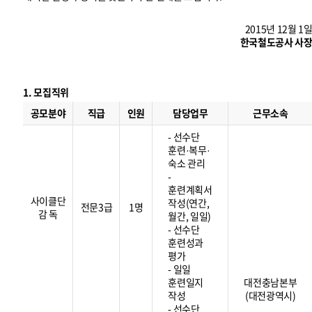
2015년 12월 1
한국철도공사 사
1. 모집직위
모
집
공모분야
직급
인원
담당업무
근무소속
직
위
- 선수단
훈련·복무·
숙소 관리
-
훈련계획서
사이클단
작성(연간,
전문3급
1명
감 독
월간, 일일)
- 선수단
훈련성과
평가
- 일일
훈련일지
대전충남본부
작성
(대전광역시)
- 선수단