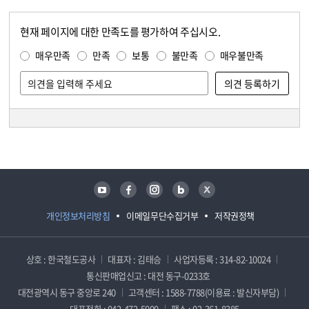
현재 페이지에 대한 만족도를 평가하여 주십시오.
콘텐츠 만족도 조사
만족도 조사
매우만족
만족
보통
불만족
매우불만족
담당자 정보
담당자 정보
유튜브
페이스북
인스타그램
블로그
트위터
개인정보처리방침
이메일무단수집거부
저작권정책
상호 : 한국철도공사
대표자 : 김태승
사업자등록 : 314-82-10024
통신판매업신고 : 대전 동구-0233호
대전광역시 동구 중앙로 240
고객센터 : 1588-7788(이용료 : 발신자부담)
대표전화 : 042-472-5000
팩스 : 02-361-8385