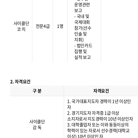
운영관련
보고
- 국내 및
국제대회
사이클단
전문4급
1명
참가(선수
코 치
인솔 및
지휘)
- 법인카드
집행 및
실적 보고
2. 자격요건
자
격
구 분
자격요건
요
건
1. 국가대표지도자 경력이 1년 이상인
자
2. 경기지도자 자격증 1급 이상
소지자로서 지도경력이 10년 이상인자
사이클단
3. 대학졸업자 또는 이와 동등이상의
감 독
학력이 있는 자로서 선수경력(대학교
이상) 10년 이상인 자