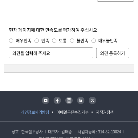
현재 페이지에 대한 만족도를 평가하여 주십시오.
콘텐츠 만족도 조사
만족도 조사
매우만족
만족
보통
불만족
매우불만족
담당자 정보
담당자 정보
유튜브
페이스북
인스타그램
블로그
트위터
개인정보처리방침
이메일무단수집거부
저작권정책
상호 : 한국철도공사
대표자 : 김태승
사업자등록 : 314-82-10024