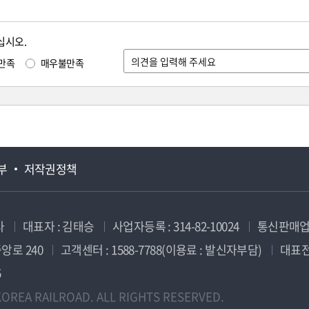
십시오.
만족
매우불만족
부
저작권정책
사
대표자 : 김태승
사업자등록 : 314-82-10024
통신판매업신
앙로 240
고객센터 : 1588-7788(이용료 : 발신자부담)
대표전화
5
OREA RAILROAD. ALL RIGHTS RESERVED.