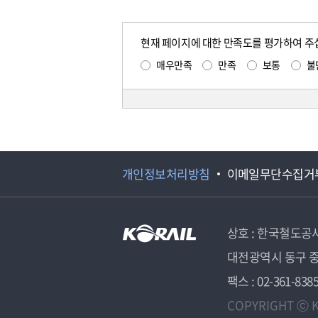
현재 페이지에 대한 만족도를 평가하여 주
매우만족
만족
보통
불
개인정보처리방침
이메일무단수집거
상호 : 한국철도공
대전광역시 동구 중
팩스 : 02-361-838
COPYRIGHT ⓒ K