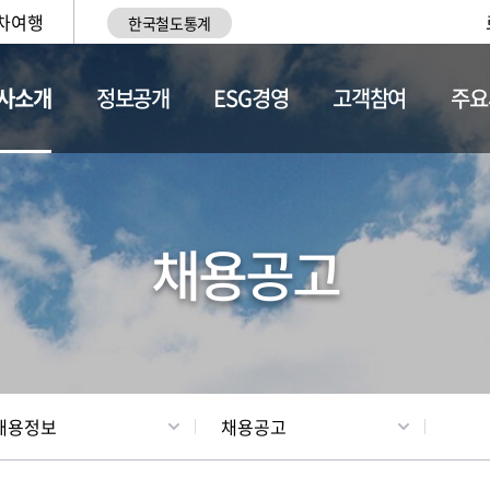
차여행
한국철도통계
사소개
정보공개
ESG경영
고객참여
주요
황
조직현황
채용정보
채용공고
채용정보
채용공고