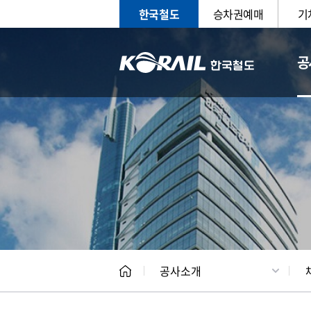
한국철도
승차권예매
기
공
CEO
일반현
공사소개