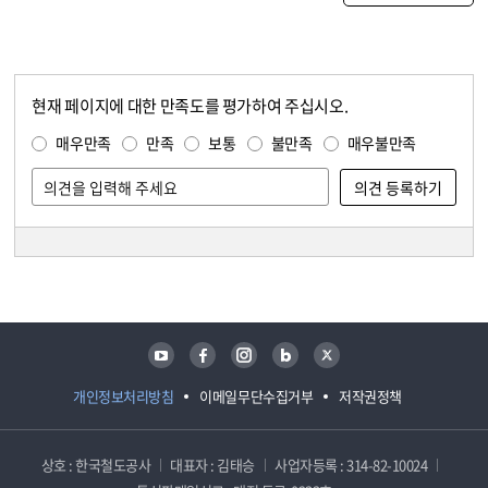
현재 페이지에 대한 만족도를 평가하여 주십시오.
콘텐츠 만족도 조사
만족도 조사
매우만족
만족
보통
불만족
매우불만족
담당자 정보
담당자 정보
유튜브
페이스북
인스타그램
블로그
트위터
개인정보처리방침
이메일무단수집거부
저작권정책
상호 : 한국철도공사
대표자 : 김태승
사업자등록 : 314-82-10024