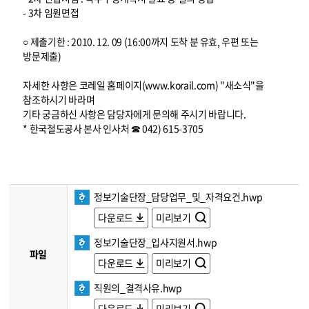
- 3차 임원면접
○ 제출기한 : 2010. 12. 09 (16:00까지 도착 분 유효, 우편 또는
방문제출)
자세한 사항은 코레일 홈페이지(www.korail.com) "새소식"을
참조하시기 바라며
기타 궁금하신 사항은 담당자에게 문의해 주시기 바랍니다.
* 한국철도공사 본사 인사처 ☎ 042) 615-3705
정보기술단장_담당업무_및_자격요건.hwp
다운로드
미리보기
정보기술단장_입사지원서.hwp
파일
다운로드
미리보기
직원의_결격사유.hwp
다운로드
미리보기