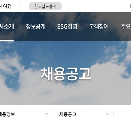
차여행
한국철도통계
사소개
정보공개
ESG경영
고객참여
주요
황
조직현황
채용정보
채용공고
채용정보
채용공고