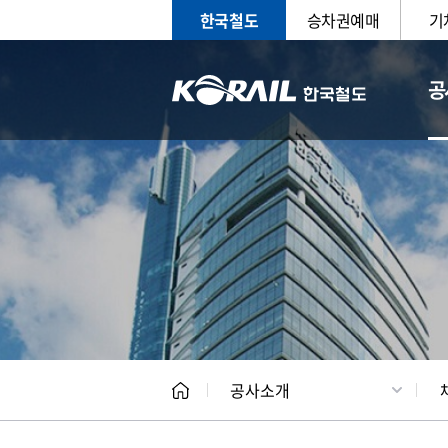
한국철도
승차권예매
기
공
CEO
일반현
공사소개