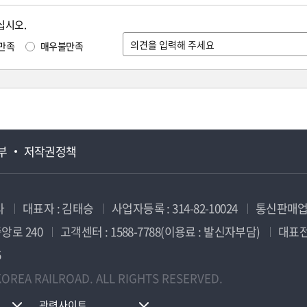
십시오.
만족
매우불만족
부
저작권정책
사
대표자 : 김태승
사업자등록 : 314-82-10024
통신판매업신
앙로 240
고객센터 : 1588-7788(이용료 : 발신자부담)
대표전화
5
OREA RAILROAD. ALL RIGHTS RESERVED.
관련사이트