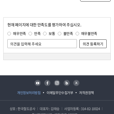
현재 페이지에 대한 만족도를 평가하여 주십시오.
콘텐츠 만족도 조사
만족도 조사
매우만족
만족
보통
불만족
매우불만족
담당자 정보
담당자 정보
유튜브
페이스북
인스타그램
블로그
트위터
개인정보처리방침
이메일무단수집거부
저작권정책
상호 : 한국철도공사
대표자 : 김태승
사업자등록 : 314-82-10024