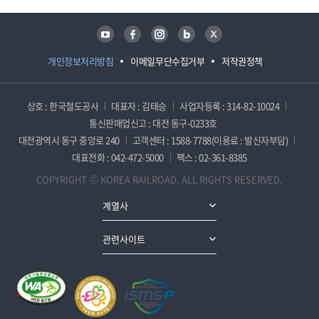
유튜브
페이스북
인스타그램
블로그
트위터
개인정보처리방침
이메일무단수집거부
저작권정책
상호 : 한국철도공사
대표자 : 김태승
사업자등록 : 314-82-10024
통신판매업신고 : 대전 동구-0233호
대전광역시 동구 중앙로 240
고객센터 : 1588-7788(이용료 : 발신자부담)
대표전화 : 042-472-5000
팩스 : 02-361-8385
COPYRIGHT ⓒ KOREA RAILROAD. ALL RIGHTS RESERVED.
계열사
관련사이트