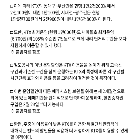
□ 이에 따라 KTX의 동대구~부산간은 현행 1만2천200원에서
2천100원이 내린 1만100원, 서대전~광주간은 현행
1만9천700원에서 2천900원이 내린 1만6천800원이 된다.
□ 또한, KTX 최저운임(현행 1만600원)도 새마을호 최저운임
(6,700원)의 105% 수준인 7천원으로 크게 내려 단거리구간을 보다
저렴하게 이용할 수 있게 했다.
※ 붙임자료 참조
□ 철도공사의 이번 운임할인은 KTX 이용율을 높이기 위해 고속선
구간과 기존선 구간을 함께 운행하는 KTX의 특성에 따른 각 구간별
시간단축 효과와 이용률 등을 고려하여 결정한 것이 특징이다.
□ 이번 운임할인에 따른 예약시스템 보완을 위해 현재 2개월전으로
되어 있는 예매기간을 단계적으로 단축하여 운영하며, 할인승차권
구입은 3월 23일부터 가능하다.
※ 붙임자료 참조
□ 한편, 주중에 이용율이 낮은 KTX를 이용한 특별단체관광객에
대해서는 별도의 할인율을 적용해 더 저렴하게 KTX를 이용할 수 있게
할 예정이다.