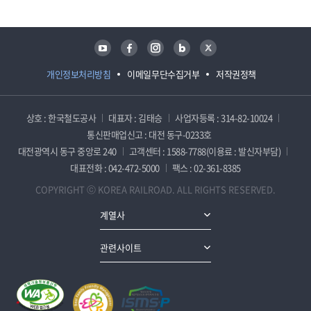
유튜브
페이스북
인스타그램
블로그
트위터
개인정보처리방침
이메일무단수집거부
저작권정책
상호 : 한국철도공사
대표자 : 김태승
사업자등록 : 314-82-10024
통신판매업신고 : 대전 동구-0233호
대전광역시 동구 중앙로 240
고객센터 : 1588-7788(이용료 : 발신자부담)
대표전화 : 042-472-5000
팩스 : 02-361-8385
COPYRIGHT ⓒ KOREA RAILROAD. ALL RIGHTS RESERVED.
계열사
관련사이트