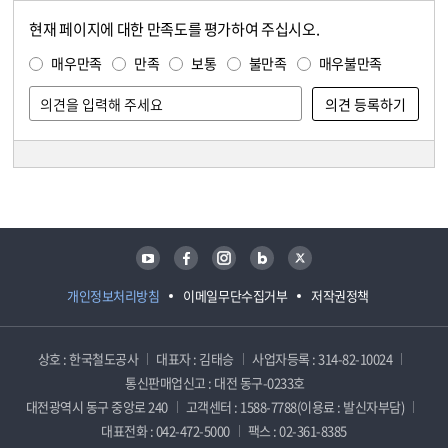
현재 페이지에 대한 만족도를 평가하여 주십시오.
콘텐츠 만족도 조사
만족도 조사
매우만족
만족
보통
불만족
매우불만족
담당자 정보
담당자 정보
유튜브
페이스북
인스타그램
블로그
트위터
개인정보처리방침
이메일무단수집거부
저작권정책
상호 : 한국철도공사
대표자 : 김태승
사업자등록 : 314-82-10024
통신판매업신고 : 대전 동구-0233호
대전광역시 동구 중앙로 240
고객센터 : 1588-7788(이용료 : 발신자부담)
대표전화 : 042-472-5000
팩스 : 02-361-8385