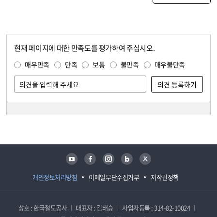
현재 페이지에 대한 만족도를 평가하여 주십시오.
콘텐츠 만족도 조사
만족도 조사
매우만족
만족
보통
불만족
매우불만족
담당자 정보
담당자 정보
유튜브
페이스북
인스타그램
블로그
트위터
개인정보처리방침
이메일무단수집거부
저작권정책
상호 : 한국철도공사
대표자 : 김태승
사업자등록 : 314-82-10024