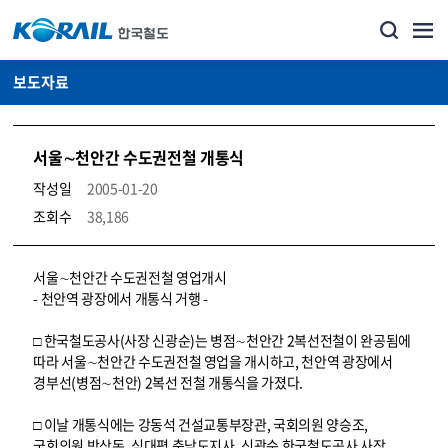
보도자료
서울∼천안간 수도권전철 개통식
작성일
2005-01-20
조회수
38,186
뉴스·홍보_보도자료 상세보기 – 내용, 파일, 담당자 연락처로 구성
서울∼천안간 수도권전철 영업개시
- 천안역 광장에서 개통식 거행 -
□ 한국철도공사(사장 신광순)는 병점∼천안간 2복선전철이 완공됨에
따라 서울∼천안간 수도권전철 영업을 개시하고, 천안역 광장에서
경부선(병점∼천안) 2복선 전철 개통식을 가졌다.
□ 이날 개통식에는 강동석 건설교통부장관, 국회의원 양승조,
국회의원 박상돈, 심대평 충남도지사, 신광순 한국철도공사 사장,