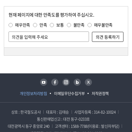
현재 페이지에 대한 만족도를 평가하여 주십시오.
콘텐츠 만족도 조사
만족도 조사
매우만족
만족
보통
불만족
매우불만족
담당자 정보
담당자 정보
유튜브
페이스북
인스타그램
블로그
트위터
개인정보처리방침
이메일무단수집거부
저작권정책
상호 : 한국철도공사
대표자 : 김태승
사업자등록 : 314-82-10024
통신판매업신고 : 대전 동구-0233호
대전광역시 동구 중앙로 240
고객센터 : 1588-7788(이용료 : 발신자부담)