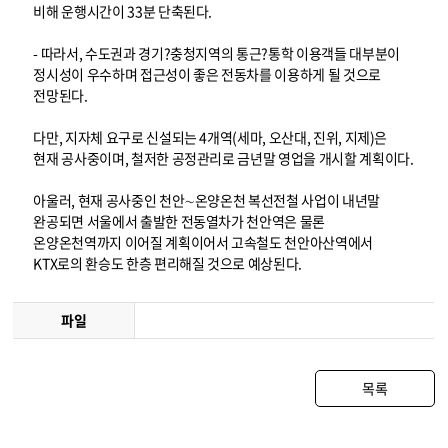
비해 운행시간이 33분 단축된다.
- 따라서, 수도권과 경기?충청지역의 통근?통학 이용객들 대부분이
정시성이 우수하며 접근성이 좋은 전동차를 이용하게 될 것으로
전망된다.
다만, 지자체 요구로 신설되는 4개역(세마, 오산대, 진위, 지제)은
현재 공사중이며, 철저한 공정관리로 금년말 영업을 개시할 계획이다.
아울러, 현재 공사중인 천안∼온양온천 복선전철 사업이 내년말
완공되면 서울에서 출발한 전동열차가 천안역은 물론
온양온천역까지 이어질 계획이어서 고속철도 천안아산역에서
KTX로의 환승도 한층 편리해질 것으로 예상된다.
파일
목록