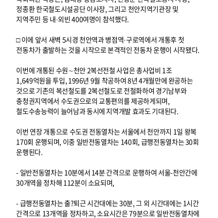
정종환 한국철도시설공단 이사장, 그리고 천안지역기관장 및
지역주민 등 내·외빈 400여명이 참석했다.
□ 이에 앞서 새벽 5시경 천안역과 병점역·구로역에서 개통후 첫
전동차가 출발하는 것을 시작으로 본격적인 전동차 운행이 시작됐다.
이번에 개통된 수원∼천안 2복선전철 사업은 총사업비 1조
1,649억원을 투입, 1996년 9월 착공하여 8년 4개월만에 완공하는
것으로 기존의 복선철도를 2복선철도로 전철화하여 경기남부와
충청권지역에서 수도권으로의 교통편의를 제공하게되며,
철도수송능력이 늘어남과 동시에 지역개발 효과도 기대된다.
이번 연장 개통으로 수도권 전동열차는 서울에서 천안까지 1일 왕복
170회 운행되며, 이중 일반전동열차는 140회, 급행전동열차는 30회
운행된다.
- 일반전동열차는 10분에서 14분 간격으로 운행하여 서울-천안간에
30개역을 정차해 112분이 소요되며,
- 급행전동열차는 출?퇴근 시간대에는 30분, 그 외 시간대에는 1시간
간격으로 13개역을 정차하고, 소요시간은 79분으로 일반전동열차에