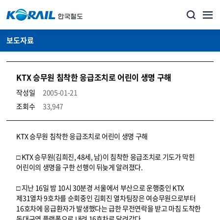
보도자료
KTX 승무원 침착한 응급조치로 어린이 생명 구해
작성일
2005-01-21
조회수
33,947
뉴스·홍보_보도자료 상세보기 – 내용, 파일, 담당자 연락처로 구성
KTX 승무원 침착한 응급조치로 어린이 생명 구해
□ KTX 승무원(김희진, 48세, 남)이 침착한 응급조치로 기도가 막힌
어린이의 생명을 구한 선행이 뒤늦게 알려졌다.
□ 지난 16일 밤 10시 30분경 서울에서 부산으로 운행중인 KTX
제31열차 9호차를 순회중인 김회진 열차팀장은 여승무원으로부터
16호차에 응급환자가 발생했다는 급한 무전연락을 받고 마침 도착한
동대구역 플랫폼으로 내려 16호차로 달려갔다.