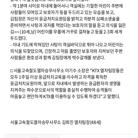
- 약 1분여 사이로 차내에 들어서니 객실에는 기절한 어린이 주변에
사람들이 모여있고 보호자가 등을 두드리고 있는 모습을 보고,
김팀장은 자신이 응급처치요원임을 밝히고 차분히 심폐소생술을
준비하면서 사탕과 과자를 먹었다는 보호자의 말을 듣고 의식을 잃은
김○○ (10세,남) 어린이를 무릎에 거꾸로 걸쳐놓고 등을 2-3회 세게
두드렸다.
- 이내 기도에 막혀있던 사탕이 객실바닥으로 튀어 나오고 어린이는
의식을 되찾았으며, 긴장하고 마음 졸였던 보호자와 지켜보던 주변
사람들은 환호성과 함께 김팀장에게 박수갈채를 보냈다.
□ 서울고속철도열차승무사무소 이기수 소장은 "KTX 열차팀장들은
모두 1주일 이상 응급처치교육을 이수하고 자격을 획득한
응급처치요원이며, 앞으로 차내에서 발생하는 응급환자의 생명을
지켜주는 파수꾼으로서의 역할을 충실히 수행하여 승객들이
마음놓고 편안하게 KTX를 이용하실 수 있도록 하겠다"고 말했다.
서울고속철도열차승무사무소 김희진 열차팀장(48세)