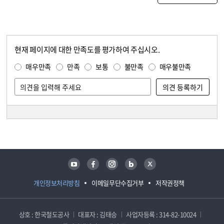
현재 페이지에 대한 만족도를 평가하여 주십시오.
콘텐츠 만족도 조사
만족도 조사
매우만족
만족
보통
불만족
매우불만족
담당자 정보
담당자 정보
유튜브
페이스북
인스타그램
블로그
트위터
개인정보처리방침
이메일무단수집거부
저작권정책
상호 : 한국철도공사
대표자 : 김태승
사업자등록 : 314-82-10024