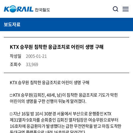
보도자료
KTX 승무원 침착한 응급조치로 어린이 생명 구해
작성일
2005-01-21
조회수
33,969
뉴스·홍보_보도자료 상세보기 – 내용, 파일, 담당자 연락처로 구성
KTX 승무원 침착한 응급조치로 어린이 생명 구해
□ KTX 승무원(김희진, 48세, 남)이 침착한 응급조치로 기도가 막힌
어린이의 생명을 구한 선행이 뒤늦게 알려졌다.
□ 지난 16일 밤 10시 30분경 서울에서 부산으로 운행중인 KTX
제31열차 9호차를 순회중인 김회진 열차팀장은 여승무원으로부터
16호차에 응급환자가 발생했다는 급한 무전연락을 받고 마침 도착한
동대구역 플랫폼으로 내려 16호차로 달려갔다.