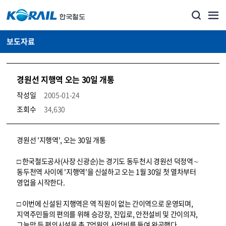
보도자료
경원선 지행역 오는 30일 개통
작성일
2005-01-24
조회수
34,630
뉴스·홍보_보도자료 상세보기 – 내용, 파일, 담당자 연락처로 구성
경원선 '지행역', 오는 30일 개통
□ 한국철도공사(사장 신광순)는 경기도 동두천시 경원선 덕정역∼
동두천역 사이에 '지행역'을 신설하고 오는 1월 30일 첫 열차부터
영업을 시작한다.
□ 이번에 신설된 지행역은 역 직원이 없는 간이역으로 운영되며,
지역주민들의 편의를 위해 승강장, 진입로, 안전설비 및 간이의자,
그늘막 등 편의시설을 총 7억원의 사업비를 들여 완공했다.