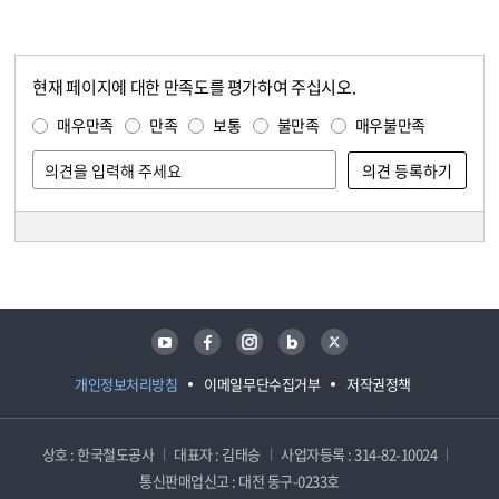
현재 페이지에 대한 만족도를 평가하여 주십시오.
콘텐츠 만족도 조사
만족도 조사
매우만족
만족
보통
불만족
매우불만족
담당자 정보
담당자 정보
유튜브
페이스북
인스타그램
블로그
트위터
개인정보처리방침
이메일무단수집거부
저작권정책
상호 : 한국철도공사
대표자 : 김태승
사업자등록 : 314-82-10024
통신판매업신고 : 대전 동구-0233호