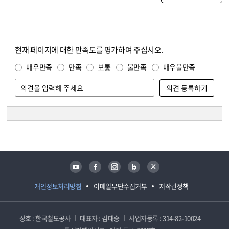
현재 페이지에 대한 만족도를 평가하여 주십시오.
콘텐츠 만족도 조사
만족도 조사
매우만족
만족
보통
불만족
매우불만족
담당자 정보
담당자 정보
유튜브
페이스북
인스타그램
블로그
트위터
개인정보처리방침
이메일무단수집거부
저작권정책
상호 : 한국철도공사
대표자 : 김태승
사업자등록 : 314-82-10024