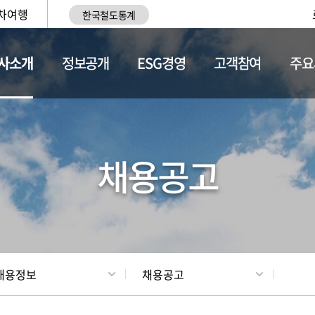
차여행
한국철도통계
사소개
정보공개
ESG경영
고객참여
주요
황
조직현황
채용정보
채용공고
채용정보
채용공고