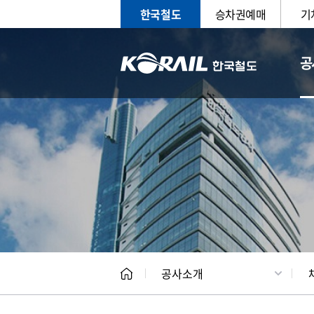
한국철도
승차권예매
기
공
CEO
일반현
공사소개