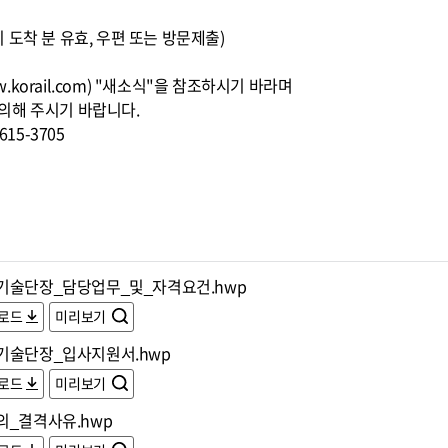
00까지 도착 분 유효, 우편 또는 방문제출)
korail.com) "새소식"을 참조하시기 바라며
의해 주시기 바랍니다.
15-3705
기술단장_담당업무_및_자격요건.hwp
로드
미리보기
기술단장_입사지원서.hwp
로드
미리보기
의_결격사유.hwp