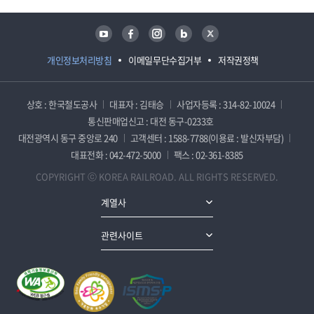
유튜브
페이스북
인스타그램
블로그
트위터
개인정보처리방침
이메일무단수집거부
저작권정책
상호 : 한국철도공사
대표자 : 김태승
사업자등록 : 314-82-10024
통신판매업신고 : 대전 동구-0233호
대전광역시 동구 중앙로 240
고객센터 : 1588-7788(이용료 : 발신자부담)
대표전화 : 042-472-5000
팩스 : 02-361-8385
COPYRIGHT ⓒ KOREA RAILROAD. ALL RIGHTS RESERVED.
계열사
관련사이트